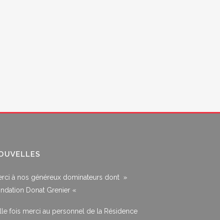
OUVELLES
rci à nos généreux dominateurs dont »
ndation Donat Grenier «
lle fois merci au personnel de la Résidence