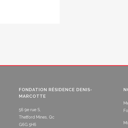
FONDATION RÉSIDENCE DENIS-
N
MARCOTTE
Me
56 9e rue S,
Fo
Thetford Mines, Qc
Mi
G6G 5H6