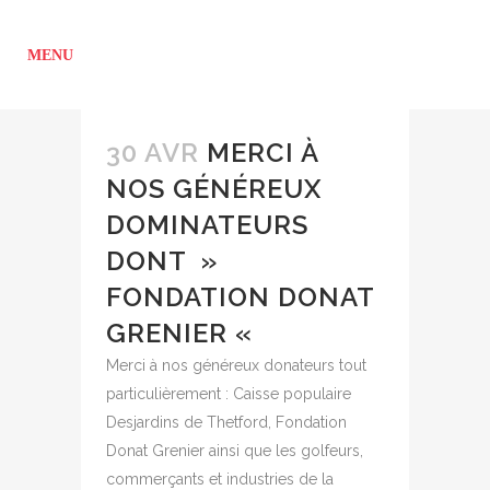
30 AVR
MERCI À
NOS GÉNÉREUX
DOMINATEURS
DONT »
FONDATION DONAT
GRENIER «
Merci à nos généreux donateurs tout
particulièrement : Caisse populaire
Desjardins de Thetford, Fondation
Donat Grenier ainsi que les golfeurs,
commerçants et industries de la