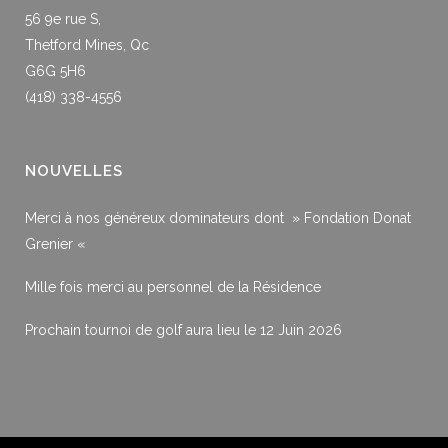
56 9e rue S,
Thetford Mines, Qc
G6G 5H6
(418) 338-4556
NOUVELLES
Merci à nos généreux dominateurs dont » Fondation Donat
Grenier «
Mille fois merci au personnel de la Résidence
Prochain tournoi de golf aura lieu le 12 Juin 2026