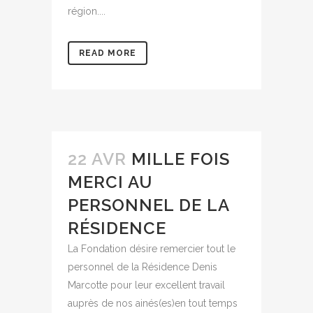
région....
READ MORE
22 AVR
MILLE FOIS
MERCI AU
PERSONNEL DE LA
RÉSIDENCE
La Fondation désire remercier tout le
personnel de la Résidence Denis
Marcotte pour leur excellent travail
auprès de nos ainés(es)en tout temps